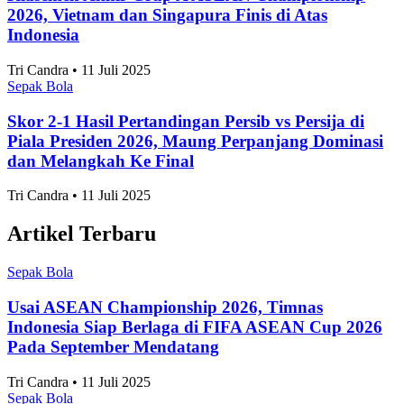
Sepak Bola
•
10 Agustus 2026
Topik
Ekonomi dan Bisnis
Ilmu Pengetahuan dan Teknologi
Olahraga
Nasional
Internasional
Artikel Terpopuler
Sepak Bola
7 Daerah Penghasil Padi Terbesar di Jawa Timur
2025
Adhwa Aqillaa • 11 Juli 2025
Sepak Bola
10 Kota Terbaik untuk Mahasiswa Versi QS
Ranking 2027
Adhwa Aqillaa • 11 Juli 2025
Sepak Bola