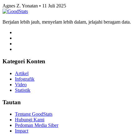
Sepak Bola
Usai ASEAN Championship 2026, Timnas
Indonesia Siap Berlaga di FIFA ASEAN Cup 2026
Pada September Mendatang
Tri Candra • 11 Juli 2025
Sepak Bola
Eredivisie 2026-2027 Dimulai, Inilah 6 Pemain
Timnas Indonesia yang Berkompetisi di Level
Teratas Liga Belanda
Tri Candra • 11 Juli 2025
Sepak Bola
Capaian Kemampuan Literasi dan Numerasi Murid
2025, Mayoritas Sedang
Adhwa Aqillaa • 11 Juli 2025
Sepak Bola