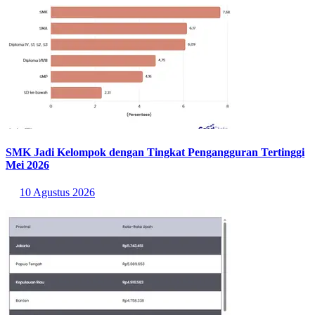
Chelsea menyabet gelar juara
Piala Dunia
Antarklub 2025. Tim asal
London itu menang dengan skor 3-0 atas Paris Saint-Germain
(PSG) di final turnamen yang berlangsung di MetLife Stadium, East
Rutherford, New Jersey Senin (14/7).
Dengan kemenangan tersebut maka The Blues kini telah mengoleksi
dua gelar Piala Dunia Antarklub. Gelar sebelumnya diraih pada
2021 lalu.
Tiga gol tim juara Conference League 2024-2025 di final ini dicetak
oleh Cole Palmer (22’, 30’) serta Joao Pedro (43’).