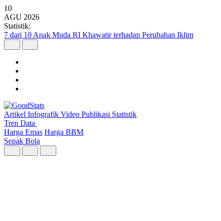
10
AGU
2026
Statistik:
5 Kecamatan dengan Masjid Terbanyak di Kota Bandung
Artikel
Infografik
Video
Publikasi
Statistik
Tren Data
Harga Emas
Harga BBM
Sepak Bola