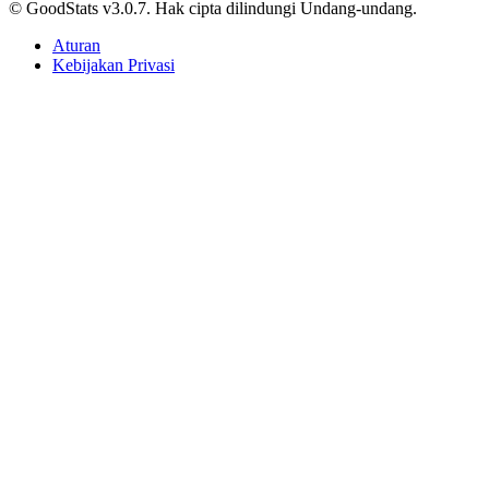
Jawa Barat Jadi Provinsi dengan Perusahaan
Peternakan Terbanyak 2025
Adhwa Aqillaa • 11 Juli 2025
Sepak Bola
Indonesia Masih Didominasi Penduduk Muda,
Hampir Separuh Berusia di Bawah 30 Tahun
Agnes Z. Yonatan • 11 Juli 2025
Berjalan lebih jauh, menyelam lebih dalam, jelajahi beragam data.
Kategori Konten
Artikel
Infografik
Video