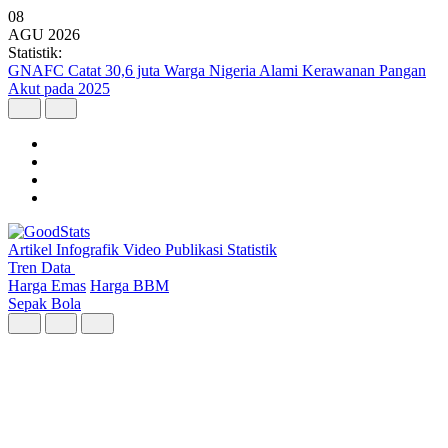
08
AGU
2026
Statistik:
Kunjungan Wisatawan Mancanegara Tembus 7 Juta per Semester I
2026
Artikel
Infografik
Video
Publikasi
Statistik
Tren Data
Harga Emas
Harga BBM
Sepak Bola