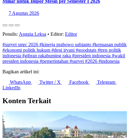
Miliar untuk Impor Mesin per Semester I 2026
7 Agustus 2026
Penulis:
Anggia Leksa
•
Editor:
Editor
#survei smrc 2026
#kinerja prabowo subianto
#kepuasan publik
#ekonomi politik hukum
#deni irvani
#goodstats
#tren politik
indonesia
#gibran rakabuming raka
#presiden indonesia
#wakil
presiden indonesia
#pemerintahan
#survei
#2026
#indonesia
Bagikan artikel ini:
WhatsApp
Twitter / X
Facebook
Telegram
LinkedIn
Konten Terkait