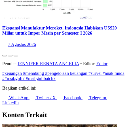
Ekspansi Manufaktur Meroket, Indonesia Habiskan US$20
Miliar untuk Impor Mesin per Semester I 2026
7 Agustus 2026
Penulis:
JENNIFER RENATA ANGELIA
•
Editor:
Editor
#keuangan
#menabung
#pengelolaan keuangan
#survei
#anak muda
##msibgnfi7
#msibgnfibatch7
Bagikan artikel ini:
WhatsApp
Twitter / X
Facebook
Telegram
LinkedIn
Konten Terkait