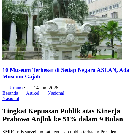
10 Museum Terbesar di Setiap Negara ASEAN, Ada
Museum Gajah
Umum
•
14 Juni 2026
Beranda
Artikel
Nasional
Nasional
Tingkat Kepuasan Publik atas Kinerja
Prabowo Anjlok ke 51% dalam 9 Bulan
SMRC rilis survei tingkat kepuasan publik terhadap Presiden