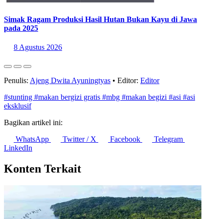
Simak Ragam Produksi Hasil Hutan Bukan Kayu di Jawa
pada 2025
8 Agustus 2026
Penulis:
Ajeng Dwita Ayuningtyas
•
Editor:
Editor
#stunting
#makan bergizi gratis
#mbg
#makan begizi
#asi
#asi
eksklusif
Bagikan artikel ini:
WhatsApp
Twitter / X
Facebook
Telegram
LinkedIn
Konten Terkait