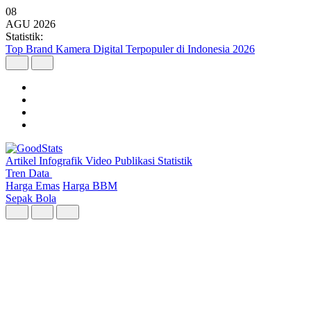
08
AGU
2026
Statistik:
Malaysia Pimpin Kunjungan Wisatawan Mancanegara ke Indonesia
pada Semester I 2026
Artikel
Infografik
Video
Publikasi
Statistik
Tren Data
Harga Emas
Harga BBM
Sepak Bola