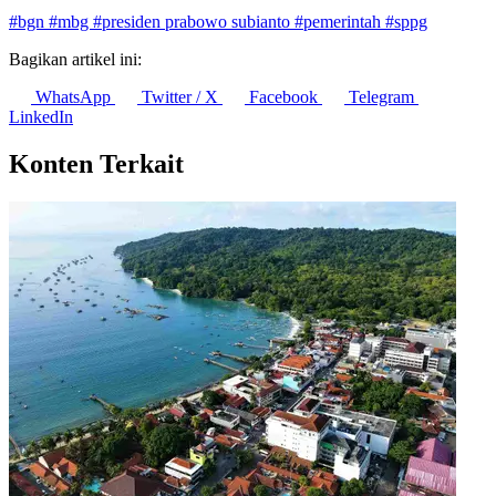
Penulis:
Helni Sadiyah
•
Editor:
Firda Wandira
#bgn
#mbg
#presiden prabowo subianto
#pemerintah
#sppg
Bagikan artikel ini:
WhatsApp
Twitter / X
Facebook
Telegram
LinkedIn
Konten Terkait