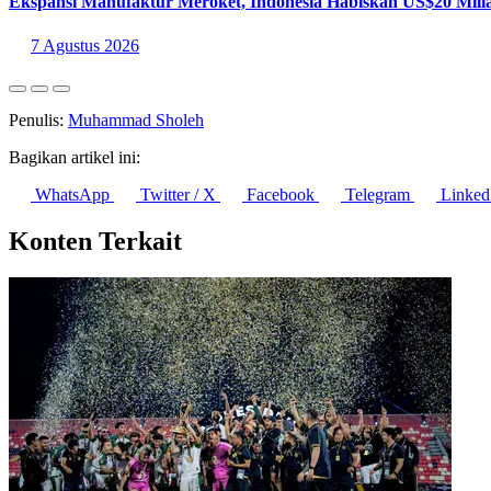
Ekspansi Manufaktur Meroket, Indonesia Habiskan US$20 Milia
7 Agustus 2026
Penulis:
Muhammad Sholeh
Bagikan artikel ini:
WhatsApp
Twitter / X
Facebook
Telegram
Linked
Konten Terkait