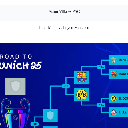
Aston Villa vs PSG
Inter Milan vs Bayen Munchen