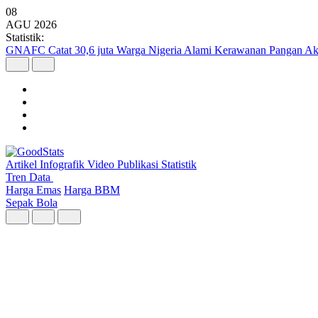
08
AGU
2026
Statistik:
GNAFC Catat 30,6 juta Warga Nigeria Alami Kerawanan Pangan Ak
Artikel
Infografik
Video
Publikasi
Statistik
Tren Data
Harga Emas
Harga BBM
Sepak Bola