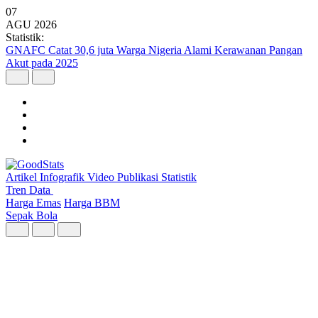
07
AGU
2026
Statistik:
Kunjungan Wisatawan Mancanegara Tembus 7 Juta per Semester I
2026
Artikel
Infografik
Video
Publikasi
Statistik
Tren Data
Harga Emas
Harga BBM
Sepak Bola