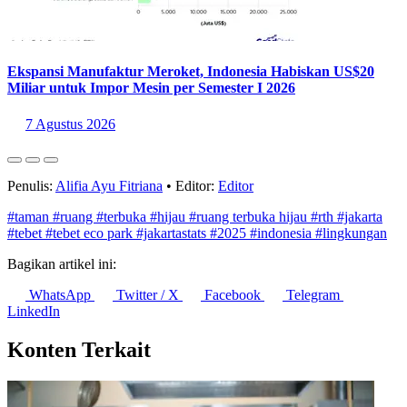
Ekspansi Manufaktur Meroket, Indonesia Habiskan US$20
Miliar untuk Impor Mesin per Semester I 2026
7 Agustus 2026
Penulis:
Alifia Ayu Fitriana
•
Editor:
Editor
#taman
#ruang
#terbuka
#hijau
#ruang terbuka hijau
#rth
#jakarta
#tebet
#tebet eco park
#jakartastats
#2025
#indonesia
#lingkungan
Bagikan artikel ini:
WhatsApp
Twitter / X
Facebook
Telegram
LinkedIn
Konten Terkait