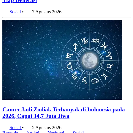
Tiap Generasi
Sosial
•
7 Agustus 2026
Cancer Jadi Zodiak Terbanyak di Indonesia pada
2026, Capai 34,7 Juta Jiwa
Sosial
•
5 Agustus 2026
Beranda
Artikel
Nasional
Sosial