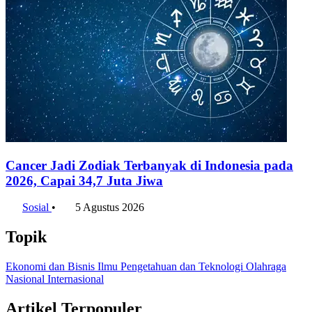
Cancer Jadi Zodiak Terbanyak di Indonesia pada
2026, Capai 34,7 Juta Jiwa
Sosial
•
5 Agustus 2026
Topik
Ekonomi dan Bisnis
Ilmu Pengetahuan dan Teknologi
Olahraga
Nasional
Internasional
Artikel Terpopuler