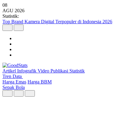
08
AGU
2026
Statistik:
Malaysia Pimpin Kunjungan Wisatawan Mancanegara ke Indonesia
pada Semester I 2026
Artikel
Infografik
Video
Publikasi
Statistik
Tren Data
Harga Emas
Harga BBM
Sepak Bola