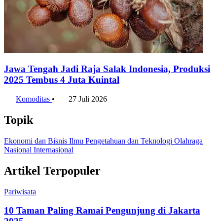
Jawa Tengah Jadi Raja Salak Indonesia, Produksi
2025 Tembus 4 Juta Kuintal
Komoditas
•
27 Juli 2026
Topik
Ekonomi dan Bisnis
Ilmu Pengetahuan dan Teknologi
Olahraga
Nasional
Internasional
Artikel Terpopuler
Pariwisata
10 Taman Paling Ramai Pengunjung di Jakarta