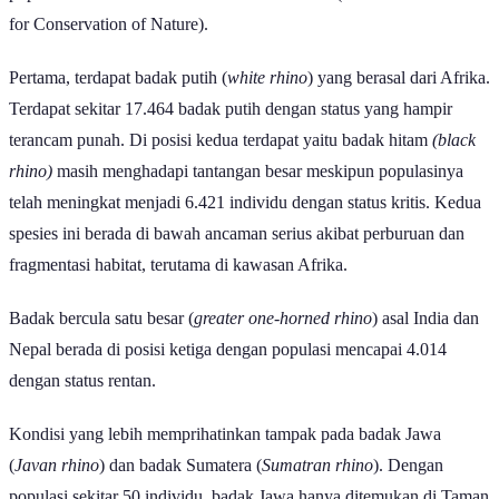
populasi dan status konservasi menurut IUCN (International Union
for Conservation of Nature).
Pertama, terdapat badak putih (
white rhino
) yang berasal dari Afrika.
Terdapat sekitar 17.464 badak putih dengan status yang hampir
terancam punah. Di posisi kedua terdapat yaitu badak hitam
(black
rhino)
masih menghadapi tantangan besar meskipun populasinya
telah meningkat menjadi 6.421 individu dengan status kritis. Kedua
spesies ini berada di bawah ancaman serius akibat perburuan dan
fragmentasi habitat, terutama di kawasan Afrika.
Badak bercula satu besar (
greater one-horned rhino
) asal India dan
Nepal berada di posisi ketiga dengan populasi mencapai 4.014
dengan status rentan.
Kondisi yang lebih memprihatinkan tampak pada badak Jawa
(
Javan rhino
) dan badak Sumatera (
Sumatran rhino
). Dengan