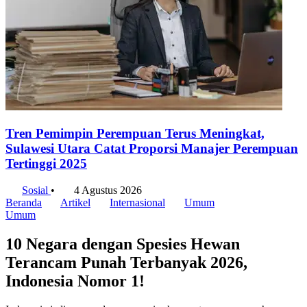
Tren Pemimpin Perempuan Terus Meningkat,
Sulawesi Utara Catat Proporsi Manajer Perempuan
Tertinggi 2025
Sosial
•
4 Agustus 2026
Beranda
Artikel
Internasional
Umum
Umum
10 Negara dengan Spesies Hewan
Terancam Punah Terbanyak 2026,
Indonesia Nomor 1!