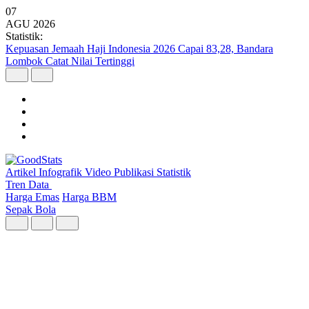
07
AGU
2026
Statistik:
Bali dan Nusa Tenggara Pimpin Pertumbuhan Ekonomi Regional
pada Triwulan II 2026
Artikel
Infografik
Video
Publikasi
Statistik
Tren Data
Harga Emas
Harga BBM
Sepak Bola