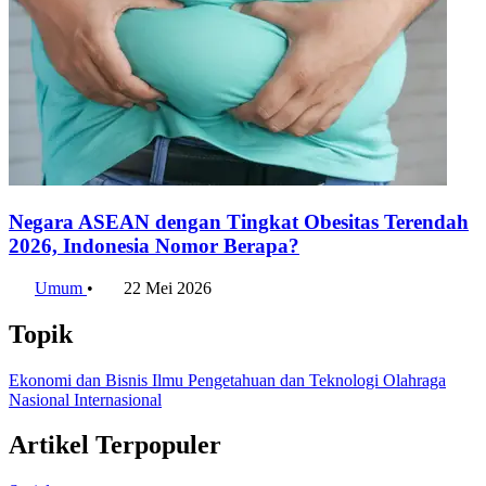
Negara ASEAN dengan Tingkat Obesitas Terendah
2026, Indonesia Nomor Berapa?
Umum
•
22 Mei 2026
Topik
Ekonomi dan Bisnis
Ilmu Pengetahuan dan Teknologi
Olahraga
Nasional
Internasional
Artikel Terpopuler