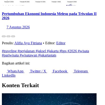
Pertumbuhan Ekonomi Indonesia Melesu pada Triwulan II
2026
7 Agustus 2026
Penulis:
Alifia Ayu Fitriana
•
Editor:
Editor
#traveling
#perjalanan
#jaksel
#jakarta
#bps
#2026
#wisata
#pariwisata
#wisatawan
#jakartastats
Bagikan artikel ini:
WhatsApp
Twitter / X
Facebook
Telegram
LinkedIn
Konten Terkait