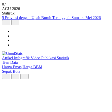
07
AGU
2026
Statistik:
Pulau Jawa Dominasi Struktur Ekonomi Nasional pada Triwulan II 2
Artikel
Infografik
Video
Publikasi
Statistik
Tren Data
Harga Emas
Harga BBM
Sepak Bola