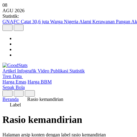
08
AGU
2026
Statistik:
GNAFC Catat 30,6 juta Warga Nigeria Alami Kerawanan Pangan Ak
Artikel
Infografik
Video
Publikasi
Statistik
Tren Data
Harga Emas
Harga BBM
Sepak Bola
Beranda
Rasio kemandirian
Label
Rasio kemandirian
Halaman arsip konten dengan label rasio kemandirian