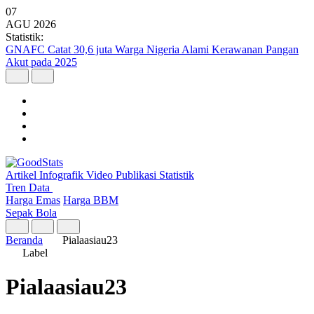
07
AGU
2026
Statistik:
GNAFC Catat 30,6 juta Warga Nigeria Alami Kerawanan Pangan
Akut pada 2025
Artikel
Infografik
Video
Publikasi
Statistik
Tren Data
Harga Emas
Harga BBM
Sepak Bola
Beranda
Pialaasiau23
Label
Pialaasiau23