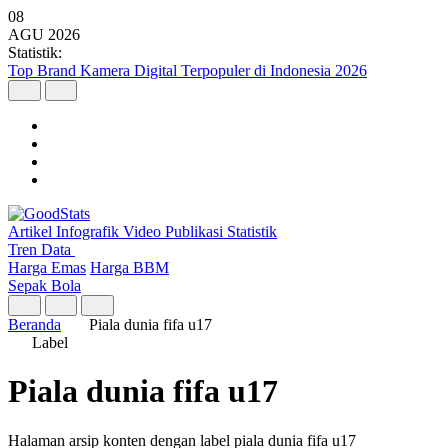
08
AGU
2026
Statistik:
Top Brand Kamera Digital Terpopuler di Indonesia 2026
Artikel
Infografik
Video
Publikasi
Statistik
Tren Data
Harga Emas
Harga BBM
Sepak Bola
Beranda
Piala dunia fifa u17
Label
Piala dunia fifa u17
Halaman arsip konten dengan label piala dunia fifa u17