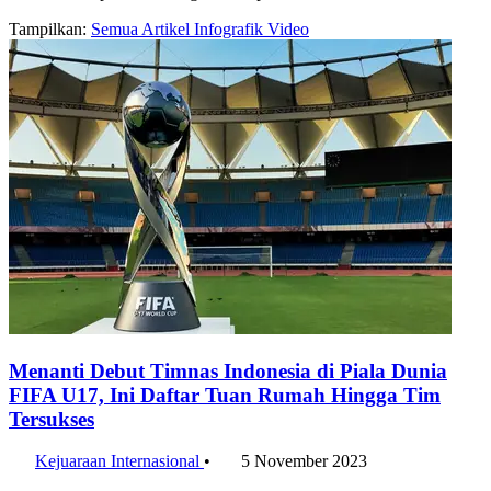
Tampilkan:
Semua
Artikel
Infografik
Video
Menanti Debut Timnas Indonesia di Piala Dunia
FIFA U17, Ini Daftar Tuan Rumah Hingga Tim
Tersukses
Kejuaraan Internasional
•
5 November 2023