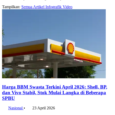
Tampilkan:
Semua
Artikel
Infografik
Video
Harga BBM Swasta Terkini April 2026: Shell, BP,
dan Vivo Stabil, Stok Mulai Langka di Beberapa
SPBU
Nasional
•
23 April 2026