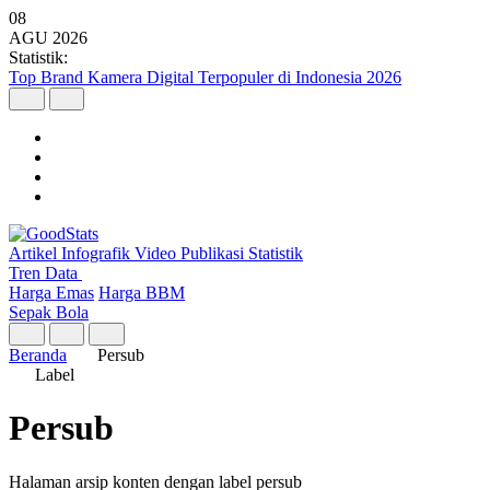
08
AGU
2026
Statistik:
Top Brand Kamera Digital Terpopuler di Indonesia 2026
Artikel
Infografik
Video
Publikasi
Statistik
Tren Data
Harga Emas
Harga BBM
Sepak Bola
Beranda
Persub
Label
Persub
Halaman arsip konten dengan label persub