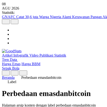
08
AGU
2026
Statistik:
GNAFC Catat 30,6 juta Warga Nigeria Alami Kerawanan Pangan Ak
Artikel
Infografik
Video
Publikasi
Statistik
Tren Data
Harga Emas
Harga BBM
Sepak Bola
Beranda
Perbedaan emasdanbitcoin
Label
Perbedaan emasdanbitcoin
Halaman arsip konten dengan label perbedaan emasdanbitcoin