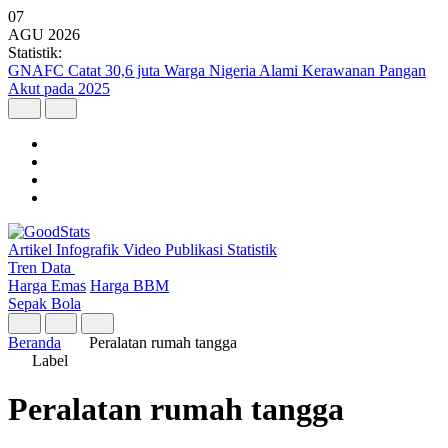
07
AGU
2026
Statistik:
GNAFC Catat 30,6 juta Warga Nigeria Alami Kerawanan Pangan
Akut pada 2025
Artikel
Infografik
Video
Publikasi
Statistik
Tren Data
Harga Emas
Harga BBM
Sepak Bola
Beranda
Peralatan rumah tangga
Label
Peralatan rumah tangga