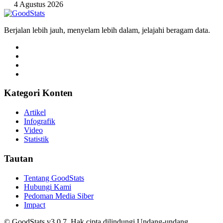
4 Agustus 2026
Berjalan lebih jauh, menyelam lebih dalam, jelajahi beragam data.
Kategori Konten
Artikel
Infografik
Video
Statistik
Tautan
Tentang GoodStats
Hubungi Kami
Pedoman Media Siber
Impact
© GoodStats v3.0.7. Hak cipta dilindungi Undang-undang.