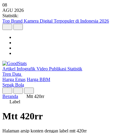
08
AGU
2026
Statistik:
Top Brand Kamera Digital Terpopuler di Indonesia 2026
Artikel
Infografik
Video
Publikasi
Statistik
Tren Data
Harga Emas
Harga BBM
Sepak Bola
Beranda
Mtt 420rr
Label
Mtt 420rr
Halaman arsip konten dengan label mtt 420rr