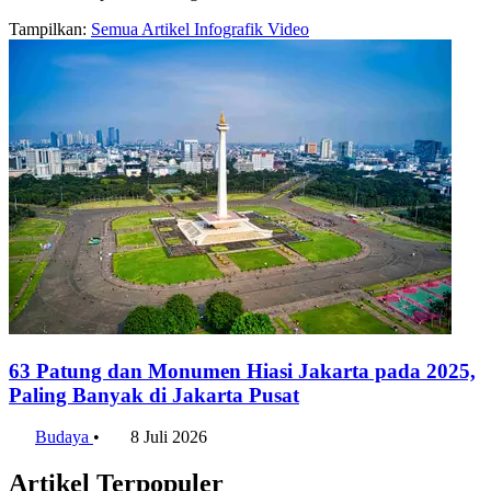
Tampilkan:
Semua
Artikel
Infografik
Video
63 Patung dan Monumen Hiasi Jakarta pada 2025,
Paling Banyak di Jakarta Pusat
Budaya
•
8 Juli 2026
Artikel Terpopuler