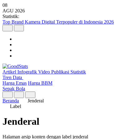
08
AGU
2026
Statistik:
Top Brand Kamera Digital Terpopuler di Indonesia 2026
Artikel
Infografik
Video
Publikasi
Statistik
Tren Data
Harga Emas
Harga BBM
Sepak Bola
Beranda
Jenderal
Label
Jenderal
Halaman arsip konten dengan label jenderal