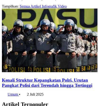
Tampilkan:
Semua
Artikel
Infografik
Video
Kenali Struktur Kepangkatan Polri, Urutan
Pangkat Polisi dari Terendah hingga Tertinggi
Umum
•
2 Juli 2025
Artikel Terpopuler