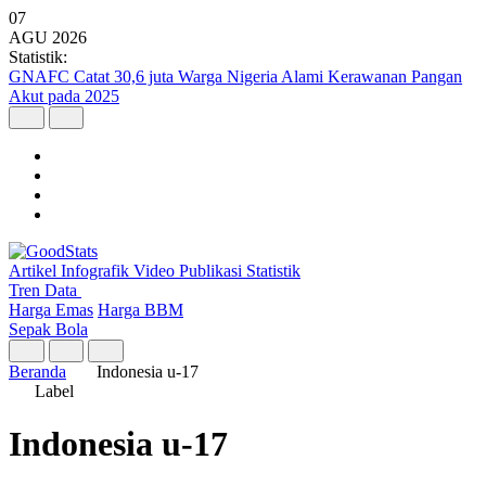
07
AGU
2026
Statistik:
GNAFC Catat 30,6 juta Warga Nigeria Alami Kerawanan Pangan
Akut pada 2025
Artikel
Infografik
Video
Publikasi
Statistik
Tren Data
Harga Emas
Harga BBM
Sepak Bola
Beranda
Indonesia u-17
Label
Indonesia u-17