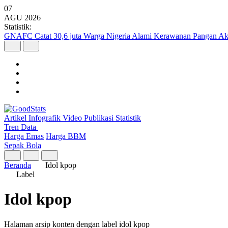
07
AGU
2026
Statistik:
GNAFC Catat 30,6 juta Warga Nigeria Alami Kerawanan Pangan Ak
Artikel
Infografik
Video
Publikasi
Statistik
Tren Data
Harga Emas
Harga BBM
Sepak Bola
Beranda
Idol kpop
Label
Idol kpop
Halaman arsip konten dengan label idol kpop