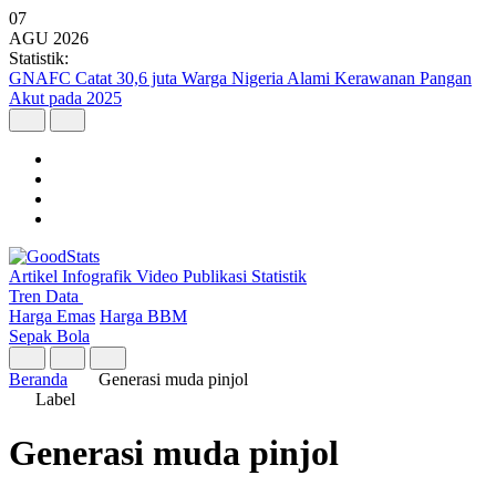
07
AGU
2026
Statistik:
GNAFC Catat 30,6 juta Warga Nigeria Alami Kerawanan Pangan
Akut pada 2025
Artikel
Infografik
Video
Publikasi
Statistik
Tren Data
Harga Emas
Harga BBM
Sepak Bola
Beranda
Generasi muda pinjol
Label
Generasi muda pinjol