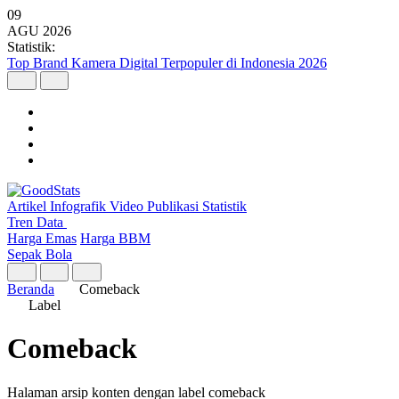
09
AGU
2026
Statistik:
Top Brand Kamera Digital Terpopuler di Indonesia 2026
Artikel
Infografik
Video
Publikasi
Statistik
Tren Data
Harga Emas
Harga BBM
Sepak Bola
Beranda
Comeback
Label
Comeback
Halaman arsip konten dengan label comeback