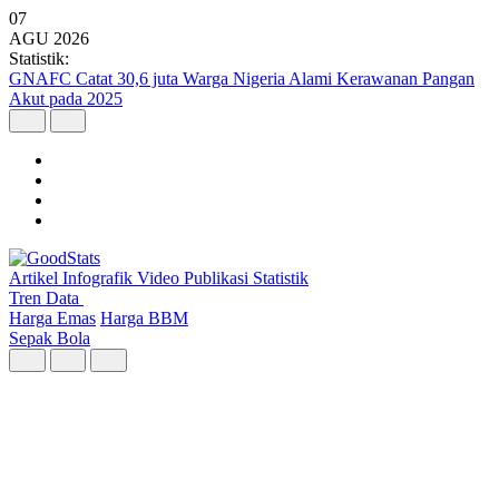
07
AGU
2026
Statistik:
Kunjungan Wisatawan Mancanegara Tembus 7 Juta per Semester I
2026
Artikel
Infografik
Video
Publikasi
Statistik
Tren Data
Harga Emas
Harga BBM
Sepak Bola