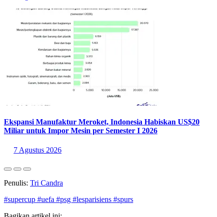
Ekspansi Manufaktur Meroket, Indonesia Habiskan US$20
Miliar untuk Impor Mesin per Semester I 2026
7 Agustus 2026
Penulis:
Tri Candra
#supercup
#uefa
#psg
#lesparisiens
#spurs
Bagikan artikel ini: