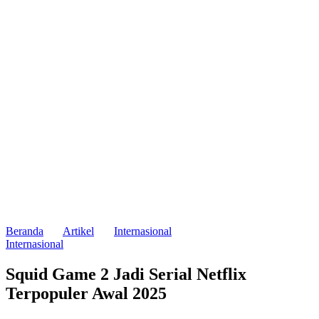
Beranda
Artikel
Internasional
Internasional
Squid Game 2 Jadi Serial Netflix
Terpopuler Awal 2025