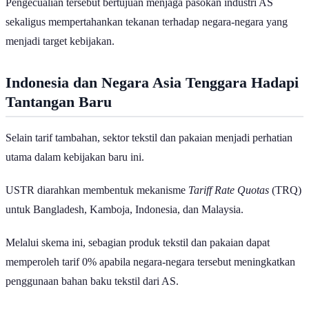
Pengecualian tersebut bertujuan menjaga pasokan industri AS
sekaligus mempertahankan tekanan terhadap negara-negara yang
menjadi target kebijakan.
Indonesia dan Negara Asia Tenggara Hadapi
Tantangan Baru
Selain tarif tambahan, sektor tekstil dan pakaian menjadi perhatian
utama dalam kebijakan baru ini.
USTR diarahkan membentuk mekanisme
Tariff Rate Quotas
(TRQ)
untuk Bangladesh, Kamboja, Indonesia, dan Malaysia.
Melalui skema ini, sebagian produk tekstil dan pakaian dapat
memperoleh tarif 0% apabila negara-negara tersebut meningkatkan
penggunaan bahan baku tekstil dari AS.