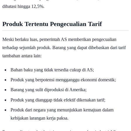
dibatasi hingga 12,5%.
Produk Tertentu Pengecualian Tarif
Meski berlaku luas, pemerintah AS memberikan pengecualian
terhadap sejumlah produk. Barang yang dapat dibebaskan dari tarif
tambahan antara lain:
Bahan baku yang tidak tersedia cukup di AS;
Produk yang berpotensi mengganggu ekonomi domestik;
Barang yang sulit diproduksi di Amerika;
Produk yang dianggap tidak efektif dikenakan tarif;
Produk dari negara yang menunjukkan kemajuan dalam
kebijakan larangan kerja paksa.