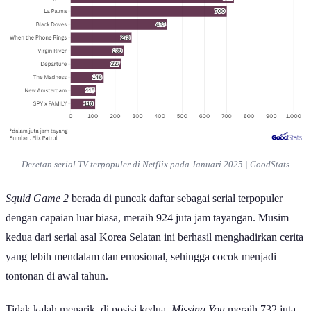
Deretan serial TV terpopuler di Netflix pada Januari 2025 | GoodStats
Squid Game 2
berada di puncak daftar sebagai serial terpopuler
dengan capaian luar biasa, meraih 924 juta jam tayangan. Musim
kedua dari serial asal Korea Selatan ini berhasil menghadirkan cerita
yang lebih mendalam dan emosional, sehingga cocok menjadi
tontonan di awal tahun.
Tidak kalah menarik, di posisi kedua,
Missing You
meraih 732 juta