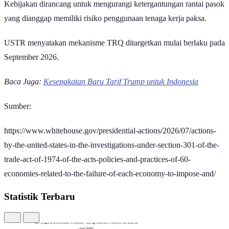
Kebijakan dirancang untuk mengurangi ketergantungan rantai pasok
yang dianggap memiliki risiko penggunaan tenaga kerja paksa.
USTR menyatakan mekanisme TRQ ditargetkan mulai berlaku pada
September 2026.
Baca Juga:
Kesepakatan Baru Tarif Trump untuk Indonesia
Sumber:
https://www.whitehouse.gov/presidential-actions/2026/07/actions-
by-the-united-states-in-the-investigations-under-section-301-of-the-
trade-act-of-1974-of-the-acts-policies-and-practices-of-60-
economies-related-to-the-failure-of-each-economy-to-impose-and/
Statistik Terbaru