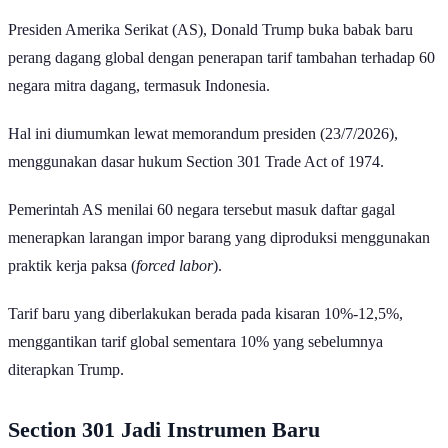
Presiden Amerika Serikat (AS), Donald Trump buka babak baru
perang dagang global dengan penerapan tarif tambahan terhadap 60
negara mitra dagang, termasuk Indonesia.
Hal ini diumumkan lewat memorandum presiden (23/7/2026),
menggunakan dasar hukum Section 301 Trade Act of 1974.
Pemerintah AS menilai 60 negara tersebut masuk daftar gagal
menerapkan larangan impor barang yang diproduksi menggunakan
praktik kerja paksa (
forced labor
).
Tarif baru yang diberlakukan berada pada kisaran 10%-12,5%,
menggantikan tarif global sementara 10% yang sebelumnya
diterapkan Trump.
Section 301 Jadi Instrumen Baru