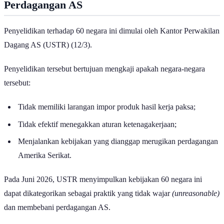
Perdagangan AS
Penyelidikan terhadap 60 negara ini dimulai oleh Kantor Perwakilan
Dagang AS (USTR) (12/3).
Penyelidikan tersebut bertujuan mengkaji apakah negara-negara
tersebut:
Tidak memiliki larangan impor produk hasil kerja paksa;
Tidak efektif menegakkan aturan ketenagakerjaan;
Menjalankan kebijakan yang dianggap merugikan perdagangan
Amerika Serikat.
Pada Juni 2026, USTR menyimpulkan kebijakan 60 negara ini
dapat dikategorikan sebagai praktik yang tidak wajar
(unreasonable)
dan membebani perdagangan AS.