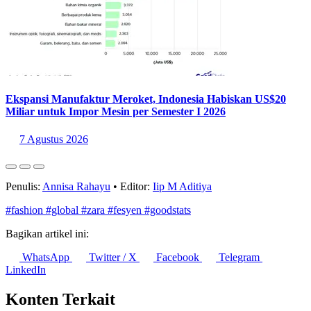
Ekspansi Manufaktur Meroket, Indonesia Habiskan US$20
Miliar untuk Impor Mesin per Semester I 2026
7 Agustus 2026
Penulis:
Annisa Rahayu
•
Editor:
Iip M Aditiya
#fashion
#global
#zara
#fesyen
#goodstats
Bagikan artikel ini:
WhatsApp
Twitter / X
Facebook
Telegram
LinkedIn
Konten Terkait