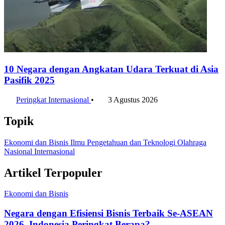
10 Negara dengan Angkatan Udara Terkuat di Asia
Pasifik 2025
Peringkat Internasional
•
3 Agustus 2026
Topik
Ekonomi dan Bisnis
Ilmu Pengetahuan dan Teknologi
Olahraga
Nasional
Internasional
Artikel Terpopuler
Ekonomi dan Bisnis
Negara dengan Efisiensi Bisnis Terbaik Se-ASEAN
2026, Indonesia Peringkat Berapa?