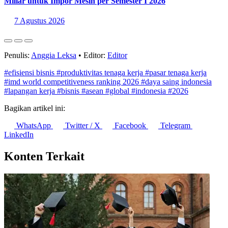
Miliar untuk Impor Mesin per Semester I 2026
7 Agustus 2026
Penulis:
Anggia Leksa
•
Editor:
Editor
#efisiensi bisnis
#produktivitas tenaga kerja
#pasar tenaga kerja
#imd world competitiveness ranking 2026
#daya saing indonesia
#lapangan kerja
#bisnis
#asean
#global
#indonesia
#2026
Bagikan artikel ini:
WhatsApp
Twitter / X
Facebook
Telegram
LinkedIn
Konten Terkait