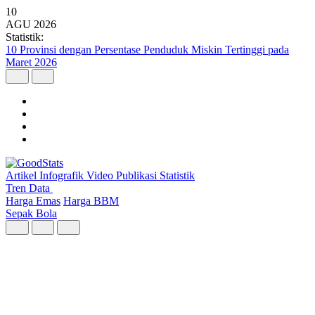
10
AGU
2026
Statistik:
7 dari 10 Anak Muda RI Khawatir terhadap Perubahan Iklim
Artikel
Infografik
Video
Publikasi
Statistik
Tren Data
Harga Emas
Harga BBM
Sepak Bola