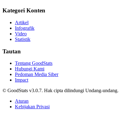
Eredivisie 2026-2027 Dimulai, Inilah 6 Pemain
Timnas Indonesia yang Berkompetisi di Level
Teratas Liga Belanda
Tri Candra • 7 Juni 2026
Sepak Bola
Capaian Kemampuan Literasi dan Numerasi Murid
2025, Mayoritas Sedang
Adhwa Aqillaa • 7 Juni 2026
Sepak Bola
Jawa Barat Jadi Provinsi dengan Perusahaan
Peternakan Terbanyak 2025
Adhwa Aqillaa • 7 Juni 2026
Sepak Bola
Indonesia Masih Didominasi Penduduk Muda,
Hampir Separuh Berusia di Bawah 30 Tahun