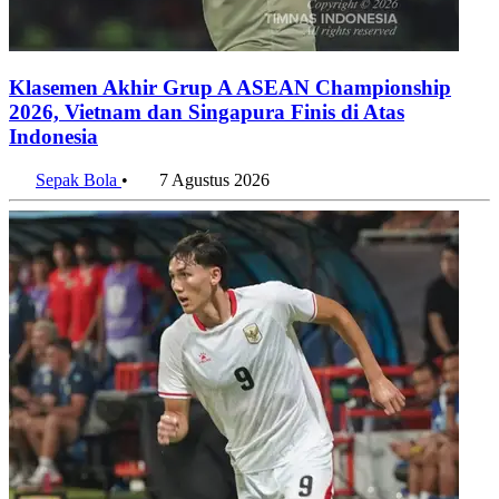
SMK Jadi Kelompok dengan Tingkat Pengangguran Tertinggi
Mei 2026
10 Agustus 2026
Penulis:
Tri Candra
#timnasday
#timnas
#kitagaruda
#garudamendunia
#garuda
#merahputih
#timnasindonesia
#indonesianationalteam
#indonesia
#aseanchampionship
Bagikan artikel ini:
WhatsApp
Twitter / X
Facebook
Telegram
LinkedIn
Konten Terkait