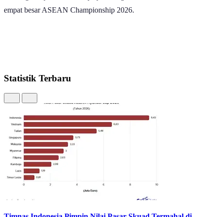
Dengan kondisi ini, maka buat sementara Singapura masih berada di
posisi kedua klasemen grup A. Tim berjuluk The Lions itu
mengemas poin delapan dari empat pertandingan.
Sementara Indonesia belum beranjak dari posisi tiga grup A.
Indonesia mengemas poin tujuh dari empat laga.
Posisi puncak grup A masih ditempati Vietnam dengan poin 10.
Vietnam pada waktu bersamaan dengan waktu tanding Indonesia
versus Singapura untuk sementara unggul 1-0 atas Kamboja di
babak pertama.