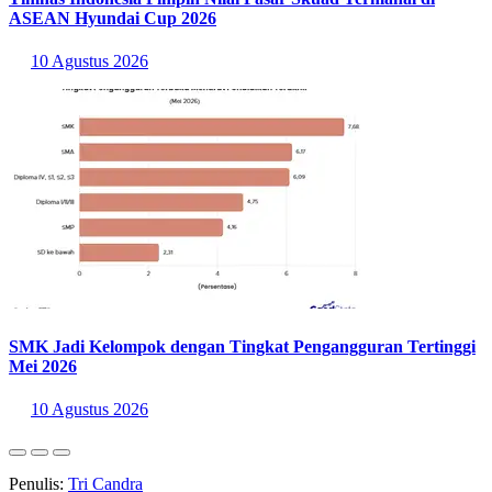
Jika situasi imbang antara Indonesia versus Singapura tidak berubah
sampai akhir laga maka dipastikan Singapura melaju ke empat besar.
Menang menjadi satu-satunya jalan bagi Indonesia buat lolos ke
empat besar ASEAN Championship 2026.
Statistik Terbaru