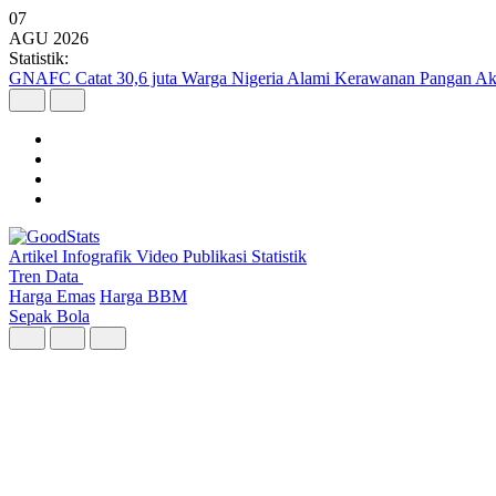
07
AGU
2026
Statistik:
GNAFC Catat 30,6 juta Warga Nigeria Alami Kerawanan Pangan Ak
Artikel
Infografik
Video
Publikasi
Statistik
Tren Data
Harga Emas
Harga BBM
Sepak Bola