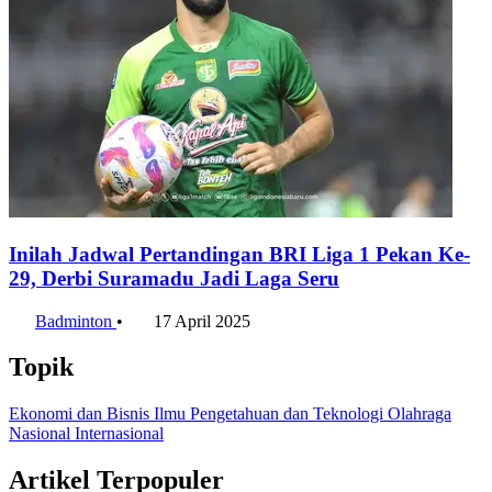
Inilah Jadwal Pertandingan BRI Liga 1 Pekan Ke-
29, Derbi Suramadu Jadi Laga Seru
Badminton
•
17 April 2025
Topik
Ekonomi dan Bisnis
Ilmu Pengetahuan dan Teknologi
Olahraga
Nasional
Internasional
Artikel Terpopuler