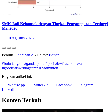
SMK Jadi Kelompok dengan Tingkat Pengangguran Tertinggi
Mei 2026
10 Agustus 2026
Penulis:
Shahibah A
•
Editor:
Editor
#bulu tangkis
#ganda putra
#pbsi
#bwf
#sabar reza
#goodstatswritingcamp
#badminton
Bagikan artikel ini:
WhatsApp
Twitter / X
Facebook
Telegram
LinkedIn
Konten Terkait