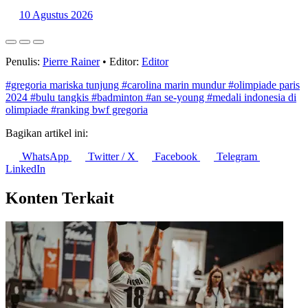
10 Agustus 2026
Penulis:
Pierre Rainer
•
Editor:
Editor
#gregoria mariska tunjung
#carolina marin mundur
#olimpiade paris
2024
#bulu tangkis
#badminton
#an se-young
#medali indonesia di
olimpiade
#ranking bwf gregoria
Bagikan artikel ini:
WhatsApp
Twitter / X
Facebook
Telegram
LinkedIn
Konten Terkait