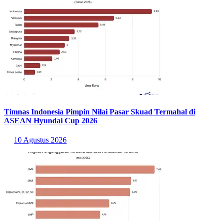
Timnas Indonesia Pimpin Nilai Pasar Skuad Termahal di
ASEAN Hyundai Cup 2026
10 Agustus 2026