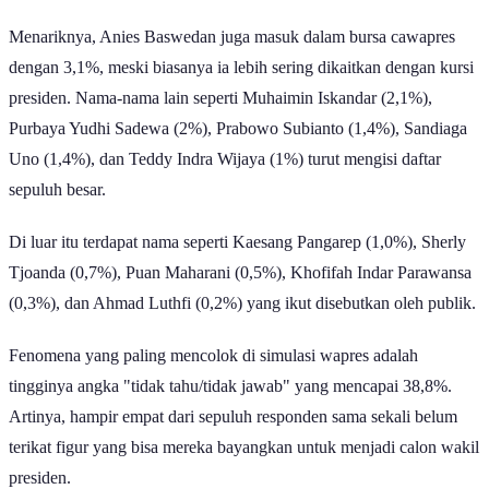
Menariknya, Anies Baswedan juga masuk dalam bursa cawapres
dengan 3,1%, meski biasanya ia lebih sering dikaitkan dengan kursi
presiden. Nama-nama lain seperti Muhaimin Iskandar (2,1%),
Purbaya Yudhi Sadewa (2%), Prabowo Subianto (1,4%), Sandiaga
Uno (1,4%), dan Teddy Indra Wijaya (1%) turut mengisi daftar
sepuluh besar.
Di luar itu terdapat nama seperti Kaesang Pangarep (1,0%), Sherly
Tjoanda (0,7%), Puan Maharani (0,5%), Khofifah Indar Parawansa
(0,3%), dan Ahmad Luthfi (0,2%) yang ikut disebutkan oleh publik.
Fenomena yang paling mencolok di simulasi wapres adalah
tingginya angka "tidak tahu/tidak jawab" yang mencapai 38,8%.
Artinya, hampir empat dari sepuluh responden sama sekali belum
terikat figur yang bisa mereka bayangkan untuk menjadi calon wakil
presiden.