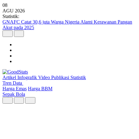
08
AGU
2026
Statistik:
Kunjungan Wisatawan Mancanegara Tembus 7 Juta per Semester I
2026
Artikel
Infografik
Video
Publikasi
Statistik
Tren Data
Harga Emas
Harga BBM
Sepak Bola