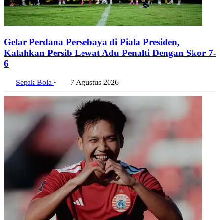
Ekspansi Manufaktur Meroket, Indonesia Habiskan US$20
Miliar untuk Impor Mesin per Semester I 2026
7 Agustus 2026
Penulis:
Tri Candra
#timnasday
#timnas
#kitagaruda
#garudamendunia
#garuda
#merahputih
#timnasindonesia
#indonesianationalteam
#indonesia
#aseanchampionship
Bagikan artikel ini:
WhatsApp
Twitter / X
Facebook
Telegram
LinkedIn
Konten Terkait