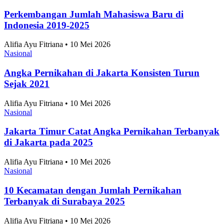
Skor 3-1 Hasil Pertandingan Persija vs Arema FC di
Piala Presiden 2026, Victory Bikin Macan
Kemayoran Raih Podium Ketiga
Sepak Bola
•
6 Agustus 2026
Topik
Ekonomi dan Bisnis
Ilmu Pengetahuan dan Teknologi
Olahraga
Nasional
Internasional
Artikel Terpopuler