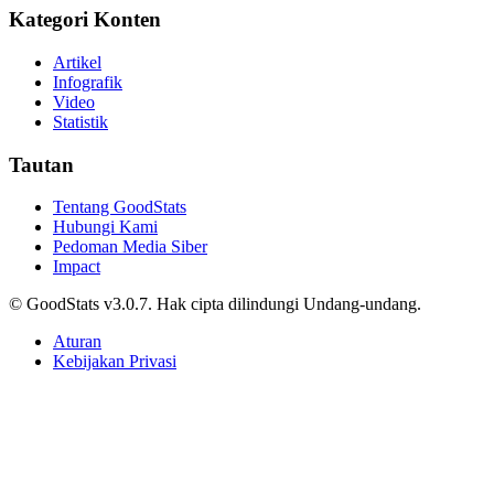
Tim Garuda Terhenti di Fase Grup
Tri Candra • 10 Mei 2026
Nasional
Skor 0-0 Hasil Babak Pertama Singapura vs
Indonesia di ASEAN Championship 2026, Kans
The Lions Lolos 4 Besar Kian Besar
Tri Candra • 10 Mei 2026
Nasional
Susunan Pemain Indonesia vs Singapura di ASEAN
Championship 2026, Formasi 3-5-2 dan nama
Nadeo-Amat Diganti Cahya-Wahyu
Tri Candra • 10 Mei 2026
Nasional
Prediksi dan Head-to-Head Singapura vs Indonesia,
Sudah Sewindu Merah Putih Tidak Terkalahkan