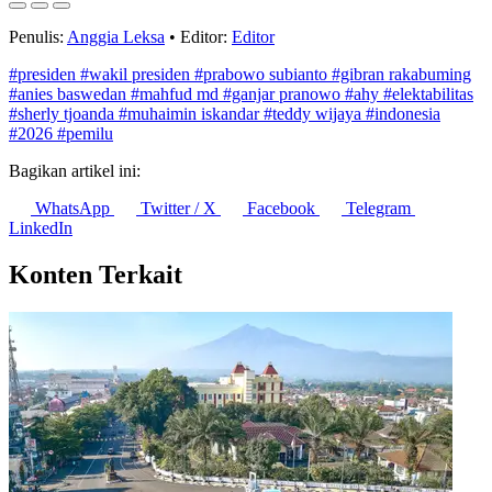
Penulis:
Anggia Leksa
•
Editor:
Editor
#presiden
#wakil presiden
#prabowo subianto
#gibran rakabuming
#anies baswedan
#mahfud md
#ganjar pranowo
#ahy
#elektabilitas
#sherly tjoanda
#muhaimin iskandar
#teddy wijaya
#indonesia
#2026
#pemilu
Bagikan artikel ini:
WhatsApp
Twitter / X
Facebook
Telegram
LinkedIn
Konten Terkait