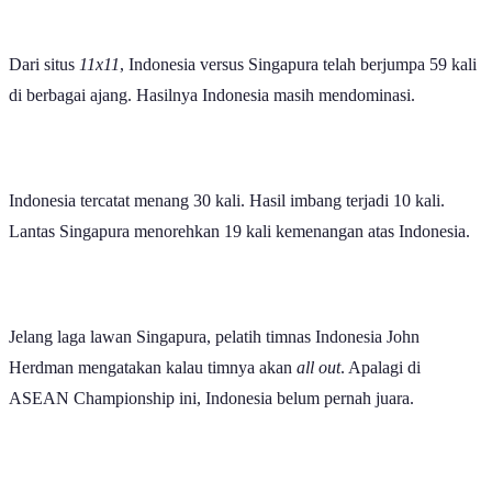
Sementara Indonesia menempati posisi tiga di grup A dengan poin
enam. Hasil dua kali menang serta sekali kalah. Rizky Ridho dkk
mencetak delapan gol dan kebobolan empat gol.
Berdasarkan rangking FIFA per Juni, maka Indonesia menempati
peringkat lebih bagus ketimbang Singapura. Tim Merah Putih
menduduki peringkat 118 dunia, sementara Singapura posisi 148
dunia.
Performa tuan rumah Singapura dalam lima pertandingan
terakhirnya belumlah stabil. Yaitu tiga kali menang, sekali imbang,