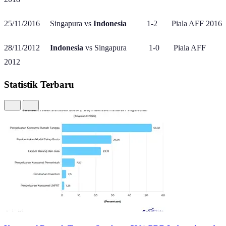
Jelang laga lawan Singapura, pelatih timnas Indonesia John
Herdman mengatakan kalau timnya akan
all out
. Apalagi di
ASEAN Championship ini, Indonesia belum pernah juara.
“Kami sudah bersama selama sekitar 33 hari. Selama periode itu
kami membangun rasa persaudaraan, membentuk identitas taktik,
dan memperkuat kebersamaan. Karena itu, turnamen ini menjadi
ajang untuk menguji para pemain domestik Indonesia. Itulah tujuan
utamanya," tutur Herdman dikutip dari
Antara
.
Hasil pertandingan Singapura vs Indonesia (lima pertemuan
terakhir)