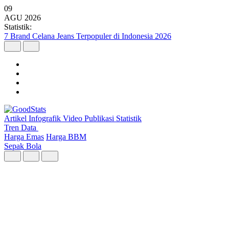
09
AGU
2026
Statistik:
Wilayah dengan Pertumbuhan Ekonomi Tertinggi Triwulan II 2026
Artikel
Infografik
Video
Publikasi
Statistik
Tren Data
Harga Emas
Harga BBM
Sepak Bola