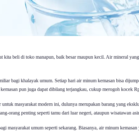
kita beli di toko manapun, baik besar maupun kecil. Air mineral yang 
iliar bagi khalayak umum. Setiap hari air minum kemasan bisa dijump
m kemasan pun juga dapat dibilang terjangkau, cukup merogoh kocek R
r untuk masyarakat modern ini, dulunya merupakan barang yang eksklusi
g-orang penting seperti tamu dari luar negeri, ataupun wisatawan as
 bagi masyarakat umum seperti sekarang. Biasanya, air minum kemasan 