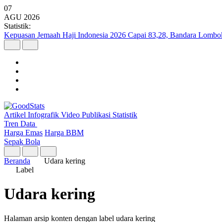
07
AGU
2026
Statistik:
Kepuasan Jemaah Haji Indonesia 2026 Capai 83,28, Bandara Lombok 
Artikel
Infografik
Video
Publikasi
Statistik
Tren Data
Harga Emas
Harga BBM
Sepak Bola
Beranda
Udara kering
Label
Udara kering
Halaman arsip konten dengan label udara kering