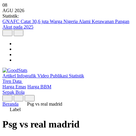
08
AGU
2026
Statistik:
GNAFC Catat 30,6 juta Warga Nigeria Alami Kerawanan Pangan
Akut pada 2025
Artikel
Infografik
Video
Publikasi
Statistik
Tren Data
Harga Emas
Harga BBM
Sepak Bola
Beranda
Psg vs real madrid
Label
Psg vs real madrid