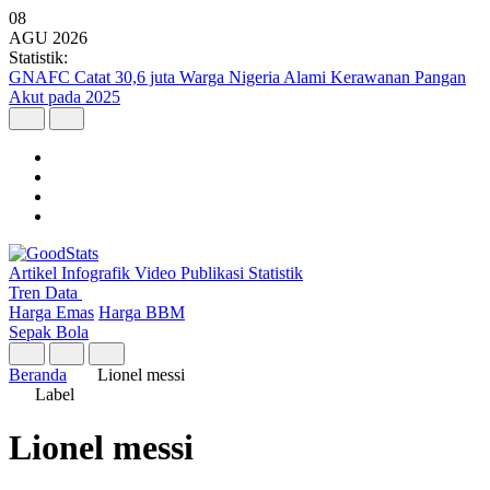
08
AGU
2026
Statistik:
Kunjungan Wisatawan Mancanegara Tembus 7 Juta per Semester I
2026
Artikel
Infografik
Video
Publikasi
Statistik
Tren Data
Harga Emas
Harga BBM
Sepak Bola
Beranda
Lionel messi
Label
Lionel messi