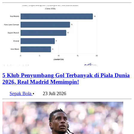
5 Klub Penyumbang Gol Terbanyak di Piala Dunia
2026, Real Madrid Memimpin!
Sepak Bola
•
23 Juli 2026