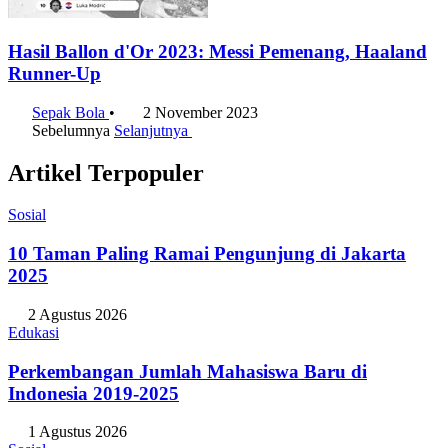
Hasil Ballon d'Or 2023: Messi Pemenang, Haaland
Runner-Up
Sepak Bola
•
2 November 2023
Sebelumnya
Selanjutnya
Artikel Terpopuler
Sosial
10 Taman Paling Ramai Pengunjung di Jakarta
2025
2 Agustus 2026
Edukasi
Perkembangan Jumlah Mahasiswa Baru di
Indonesia 2019-2025
1 Agustus 2026