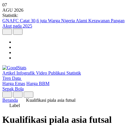
07
AGU
2026
Statistik:
GNAFC Catat 30,6 juta Warga Nigeria Alami Kerawanan Pangan
Akut pada 2025
Artikel
Infografik
Video
Publikasi
Statistik
Tren Data
Harga Emas
Harga BBM
Sepak Bola
Beranda
Kualifikasi piala asia futsal
Label
Kualifikasi piala asia futsal