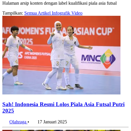
Halaman arsip konten dengan label kualifikasi piala asia futsal
Tampilkan:
Semua
Artikel
Infografik
Video
Sah! Indonesia Resmi Lolos Piala Asia Futsal Putri
2025
Olahraga
•
17 Januari 2025