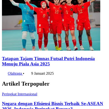
Tatapan Tajam Timnas Futsal Putri Indonesia
Menuju Piala Asia 2025
Olahraga
•
9 Januari 2025
Artikel Terpopuler
Peringkat Internasional
Negara dengan Efisiensi Bisnis Terbaik Se-ASEAN
2026, Indonesia Peringkat Berapa?