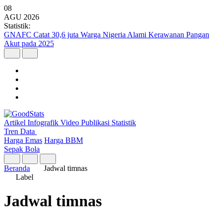
08
AGU
2026
Statistik:
GNAFC Catat 30,6 juta Warga Nigeria Alami Kerawanan Pangan
Akut pada 2025
Artikel
Infografik
Video
Publikasi
Statistik
Tren Data
Harga Emas
Harga BBM
Sepak Bola
Beranda
Jadwal timnas
Label
Jadwal timnas