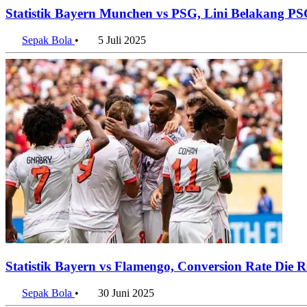
Statistik Bayern Munchen vs PSG, Lini Belakang PS
Sepak Bola
•
5 Juli 2025
Statistik Bayern vs Flamengo, Conversion Rate Die
Sepak Bola
•
30 Juni 2025