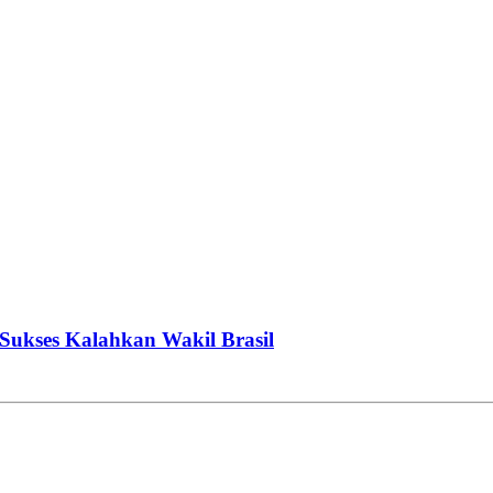
Sukses Kalahkan Wakil Brasil