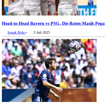
Head-to-Head Bayern vs PSG, Die Roten Masih Peg
Sepak Bola
•
5 Juli 2025