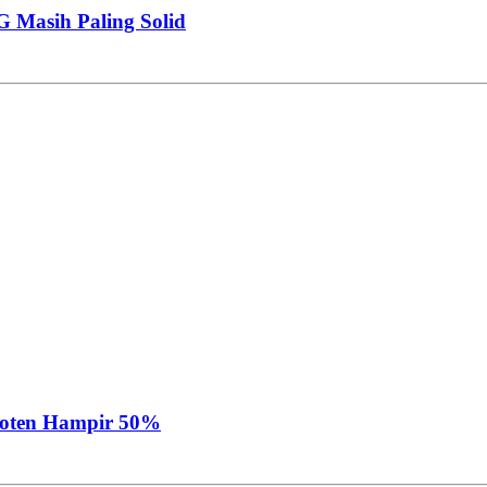
G Masih Paling Solid
 Roten Hampir 50%