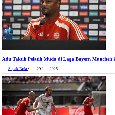
Adu Taktik Pelatih Muda di Laga Bayern Munchen 
Sepak Bola
•
29 Juni 2025