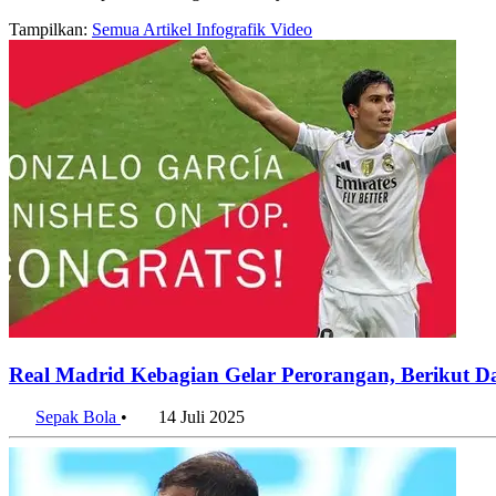
Tampilkan:
Semua
Artikel
Infografik
Video
Real Madrid Kebagian Gelar Perorangan, Berikut Da
Sepak Bola
•
14 Juli 2025