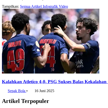
Tampilkan:
Semua
Artikel
Infografik
Video
Kalahkan Atletico 4-0, PSG Sukses Balas Kekalahan
Sepak Bola
•
16 Juni 2025
Artikel Terpopuler