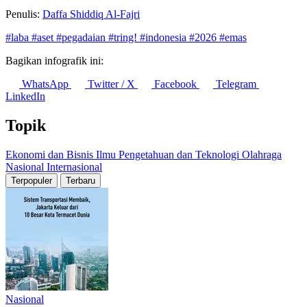
Penulis:
Daffa Shiddiq Al-Fajri
#laba
#aset
#pegadaian
#tring!
#indonesia
#2026
#emas
Bagikan infografik ini:
WhatsApp
Twitter / X
Facebook
Telegram
LinkedIn
Topik
Ekonomi dan Bisnis
Ilmu Pengetahuan dan Teknologi
Olahraga
Nasional
Internasional
Terpopuler
Terbaru
Nasional