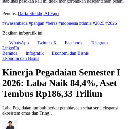
stabilitas pasokan kali ini tidak mengorbankan kesejahteraan petani.
Penulis:
Daffa Shiddiq Al-Fajri
#swasembada
#pangan
#beras
#indonesia
#dunia
#2025
#2026
Bagikan infografik ini:
WhatsApp
Twitter / X
Facebook
Telegram
LinkedIn
Beranda
Infografik
Ekonomi dan Bisnis
Ekonomi dan Bisnis
Kinerja Pegadaian Semester I
2026: Laba Naik 84,4%, Aset
Tembus Rp186,33 Triliun
Laba Pegadaian tumbuh berkat pembiayaan sehat serta ekspansi
ekosistem emas dan Tring!.