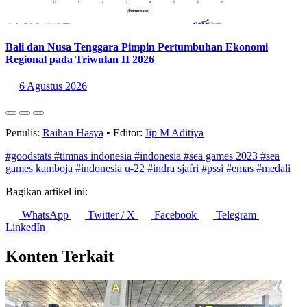
Bali dan Nusa Tenggara Pimpin Pertumbuhan Ekonomi
Regional pada Triwulan II 2026
6 Agustus 2026
Penulis:
Raihan Hasya
•
Editor:
Iip M Aditiya
#goodstats
#timnas indonesia
#indonesia
#sea games 2023
#sea
games kamboja
#indonesia u-22
#indra sjafri
#pssi
#emas
#medali
Bagikan artikel ini:
WhatsApp
Twitter / X
Facebook
Telegram
LinkedIn
Konten Terkait