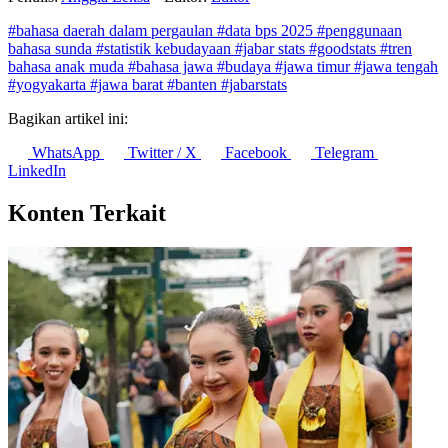
#bahasa daerah dalam pergaulan
#data bps 2025
#penggunaan
bahasa sunda
#statistik kebudayaan
#jabar stats
#goodstats
#tren
bahasa anak muda
#bahasa jawa
#budaya
#jawa timur
#jawa tengah
#yogyakarta
#jawa barat
#banten
#jabarstats
Bagikan artikel ini:
WhatsApp
Twitter / X
Facebook
Telegram
LinkedIn
Konten Terkait