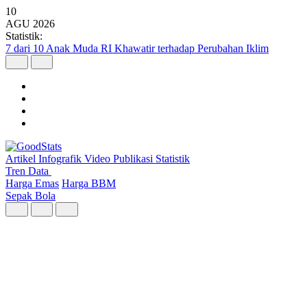
10
AGU
2026
Statistik:
5 Kecamatan dengan Masjid Terbanyak di Kota Bandung
Artikel
Infografik
Video
Publikasi
Statistik
Tren Data
Harga Emas
Harga BBM
Sepak Bola