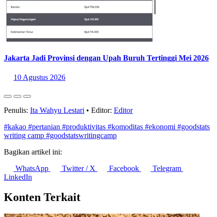
Jakarta Jadi Provinsi dengan Upah Buruh Tertinggi Mei 2026
10 Agustus 2026
Penulis:
Ita Wahyu Lestari
•
Editor:
Editor
#kakao
#pertanian
#produktivitas
#komoditas
#ekonomi
#goodstats
writing camp
#goodstatswritingcamp
Bagikan artikel ini:
WhatsApp
Twitter / X
Facebook
Telegram
LinkedIn
Konten Terkait