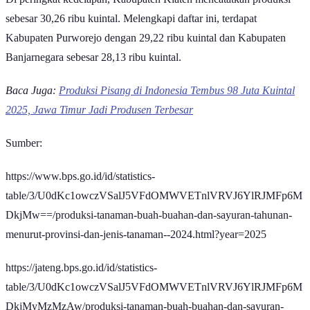
sebesar 30,26 ribu kuintal. Melengkapi daftar ini, terdapat
Kabupaten Purworejo dengan 29,22 ribu kuintal dan Kabupaten
Banjarnegara sebesar 28,13 ribu kuintal.
Baca Juga:
Produksi Pisang di Indonesia Tembus 98 Juta Kuintal
2025, Jawa Timur Jadi Produsen Terbesar
Sumber:
https://www.bps.go.id/id/statistics-
table/3/U0dKc1owczVSalJ5VFdOMWVETnlVRVJ6YlRJMFp6M
DkjMw==/produksi-tanaman-buah-buahan-dan-sayuran-tahunan-
menurut-provinsi-dan-jenis-tanaman--2024.html?year=2025
https://jateng.bps.go.id/id/statistics-
table/3/U0dKc1owczVSalJ5VFdOMWVETnlVRVJ6YlRJMFp6M
DkjMyMzMzAw/produksi-tanaman-buah-buahan-dan-sayuran-