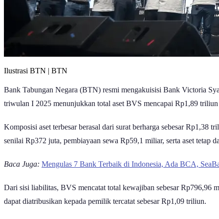
Ilustrasi BTN | BTN
Bank Tabungan Negara (BTN) resmi mengakuisisi Bank Victoria Syaria
triwulan I 2025 menunjukkan total aset BVS mencapai Rp1,89 triliun
Komposisi aset terbesar berasal dari surat berharga sebesar Rp1,38 t
senilai Rp372 juta, pembiayaan sewa Rp59,1 miliar, serta aset tetap da
Baca Juga:
Mengulas 7 Bank Terbaik di Indonesia, Ada BCA, SeaBa
Dari sisi liabilitas, BVS mencatat total kewajiban sebesar Rp796,96 
dapat diatribusikan kepada pemilik tercatat sebesar Rp1,09 triliun.