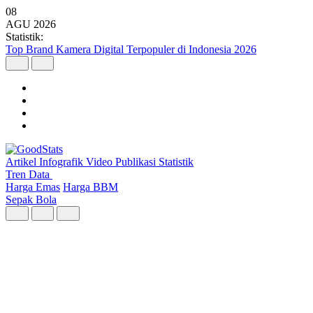
08
AGU
2026
Statistik:
Top Brand Kamera Digital Terpopuler di Indonesia 2026
Artikel
Infografik
Video
Publikasi
Statistik
Tren Data
Harga Emas
Harga BBM
Sepak Bola