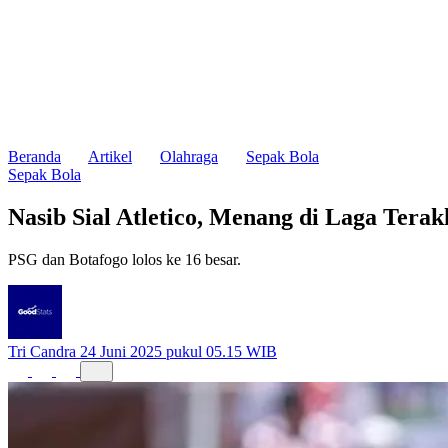
Beranda
Artikel
Olahraga
Sepak Bola
Sepak Bola
Nasib Sial Atletico, Menang di Laga Terak
PSG dan Botafogo lolos ke 16 besar.
Tri Candra
24 Juni 2025 pukul 05.15 WIB