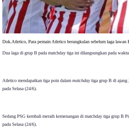
Dok.Atletico, Para pemain Atletico berangkulan sebelum laga lawan 
Dua laga di grup B pada matchday tiga ini dilangsungkan pada waktu
Atletico mendapatkan tiga poin dalam
matchday
tiga grup B di ajang
pada Selasa (24/6).
Sedang PSG kembali meraih kemenangan di matchday tiga grup B Pia
pada Selasa (24/6).