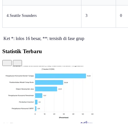
4.Seattle Sounders
3
0
Ket *: lolos 16 besar, **: tersisih di fase grup
Statistik Terbaru