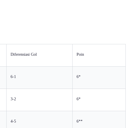
Diferensiasi Gol
Poin
6-1
6*
3-2
6*
4-5
6**