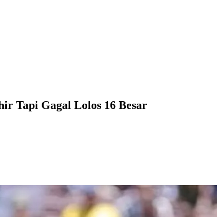
hir Tapi Gagal Lolos 16 Besar