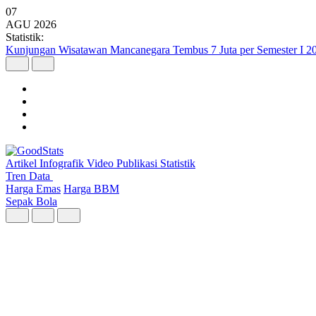
07
AGU
2026
Statistik:
Kunjungan Wisatawan Mancanegara Tembus 7 Juta per Semester I 2
Artikel
Infografik
Video
Publikasi
Statistik
Tren Data
Harga Emas
Harga BBM
Sepak Bola