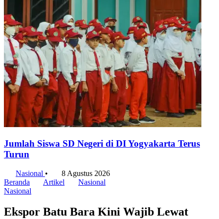
Jumlah Siswa SD Negeri di DI Yogyakarta Terus
Turun
Nasional
•
8 Agustus 2026
Beranda
Artikel
Nasional
Nasional