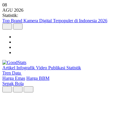
08
AGU
2026
Statistik:
Malaysia Pimpin Kunjungan Wisatawan Mancanegara ke Indonesia
pada Semester I 2026
Artikel
Infografik
Video
Publikasi
Statistik
Tren Data
Harga Emas
Harga BBM
Sepak Bola