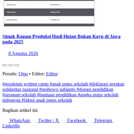
Simak Ragam Produksi Hasil Hutan Bukan Kayu di Jawa
pada 2025
8 Agustus 2026
Penulis:
Qiqa
•
Editor:
Editor
#goodstats writing camp
#anak putus sekolah
#deklarasi gerakan
solidaritas nasional
#prabowo subianto
#donasi pendidikan
#seragam sekolah
#bantuan pendidikan
#angka putus sekolah
indonesia
#faktor anak putus sekolah
Bagikan artikel ini:
WhatsApp
Twitter / X
Facebook
Telegram
LinkedIn