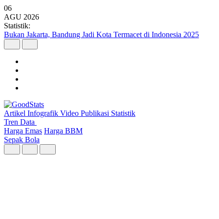
06
AGU
2026
Statistik:
Argo Merbabu Catat Penumpang Tertinggi dari 8 Layanan KA
Argo pada Semester I 2026
Artikel
Infografik
Video
Publikasi
Statistik
Tren Data
Harga Emas
Harga BBM
Sepak Bola