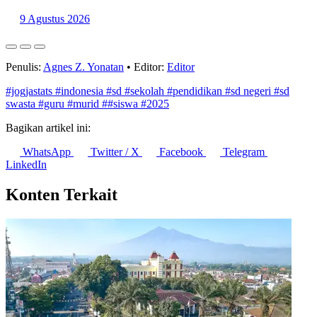
9 Agustus 2026
Penulis:
Agnes Z. Yonatan
•
Editor:
Editor
#jogjastats
#indonesia
#sd
#sekolah
#pendidikan
#sd negeri
#sd
swasta
#guru
#murid
##siswa
#2025
Bagikan artikel ini:
WhatsApp
Twitter / X
Facebook
Telegram
LinkedIn
Konten Terkait