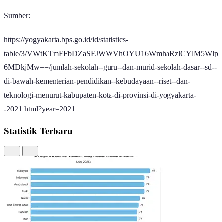
Sumber:
https://yogyakarta.bps.go.id/id/statistics-
table/3/VWtKTmFFbDZaSFJWWVhOYU16WmhaRzlCYlM5Wlp
6MDkjMw==/jumlah-sekolah--guru--dan-murid-sekolah-dasar--sd--
di-bawah-kementerian-pendidikan--kebudayaan--riset--dan-
teknologi-menurut-kabupaten-kota-di-provinsi-di-yogyakarta-
-2021.html?year=2021
Statistik Terbaru