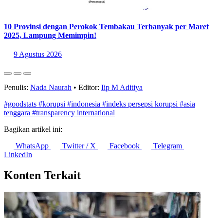
10 Provinsi dengan Perokok Tembakau Terbanyak per Maret
2025, Lampung Memimpin!
9 Agustus 2026
Penulis:
Nada Naurah
•
Editor:
Iip M Aditiya
#goodstats
#korupsi
#indonesia
#indeks persepsi korupsi
#asia
tenggara
#transparency international
Bagikan artikel ini:
WhatsApp
Twitter / X
Facebook
Telegram
LinkedIn
Konten Terkait