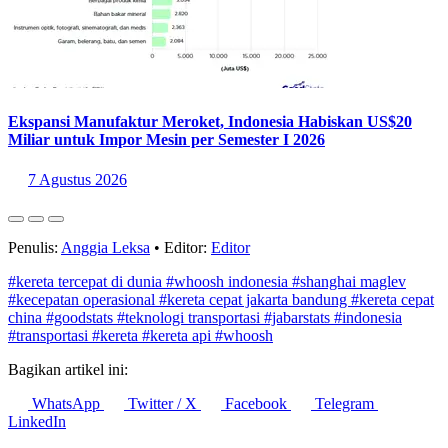
Ekspansi Manufaktur Meroket, Indonesia Habiskan US$20
Miliar untuk Impor Mesin per Semester I 2026
7 Agustus 2026
Penulis:
Anggia Leksa
•
Editor:
Editor
#kereta tercepat di dunia
#whoosh indonesia
#shanghai maglev
#kecepatan operasional
#kereta cepat jakarta bandung
#kereta cepat
china
#goodstats
#teknologi transportasi
#jabarstats
#indonesia
#transportasi
#kereta
#kereta api
#whoosh
Bagikan artikel ini:
WhatsApp
Twitter / X
Facebook
Telegram
LinkedIn