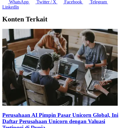
WhatsApp
Twitter / X
Facebook
Telegram
LinkedIn
Konten Terkait
Perusahaan AI Pimpin Pasar Unicorn Global, Ini
Daftar Perusahaan Unicorn dengan Valuasi
Tertinggi di Dunia