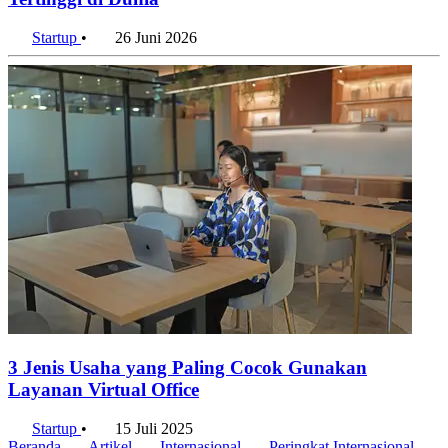
Startup
•
26 Juni 2026
3 Jenis Usaha yang Paling Cocok Gunakan
Layanan Virtual Office
Startup
•
15 Juli 2025
Beranda
Artikel
Internasional
Peringkat Internasional