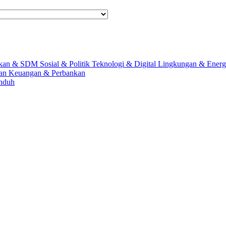
ikan & SDM
Sosial & Politik
Teknologi & Digital
Lingkungan & Ener
gan
Keuangan & Perbankan
nduh