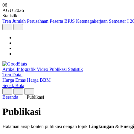
06
AGU
2026
Statistik:
Tren Jumlah Perusahaan Peserta BPJS Ketenagakerjaan Semester I 2
Artikel
Infografik
Video
Publikasi
Statistik
Tren Data
Harga Emas
Harga BBM
Sepak Bola
Beranda
Publikasi
Publikasi
Halaman arsip konten publikasi dengan topik
Lingkungan & Energi