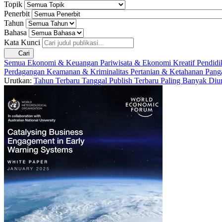
Topik
Penerbit
Tahun
Bahasa
Kata Kunci
Cari
Semua
Ekonomi & Keuangan
Pariwisata & Ekonomi Kreatif
Pendid
Perdagangan
Keamanan & Kriminalitas
Pertanian & Ketahanan Pan
Urutkan:
Tahun Terbaru
Tanggal Publish Terbaru
Paling Banyak Diu