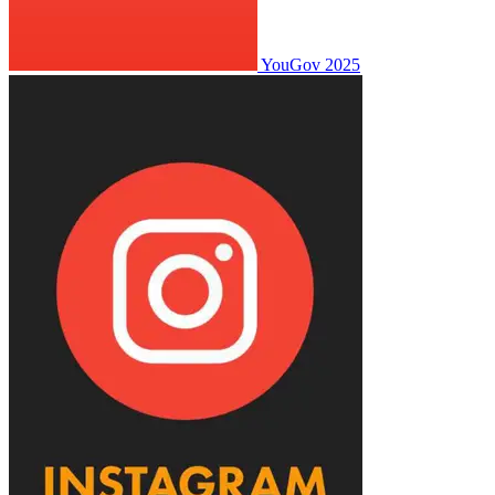
YouGov
2025