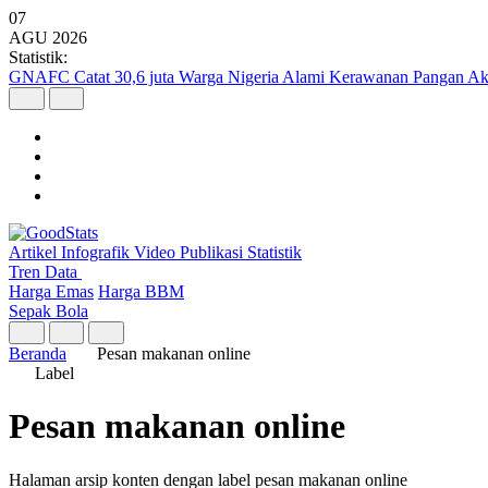
07
AGU
2026
Statistik:
GNAFC Catat 30,6 juta Warga Nigeria Alami Kerawanan Pangan Ak
Artikel
Infografik
Video
Publikasi
Statistik
Tren Data
Harga Emas
Harga BBM
Sepak Bola
Beranda
Pesan makanan online
Label
Pesan makanan online
Halaman arsip konten dengan label pesan makanan online